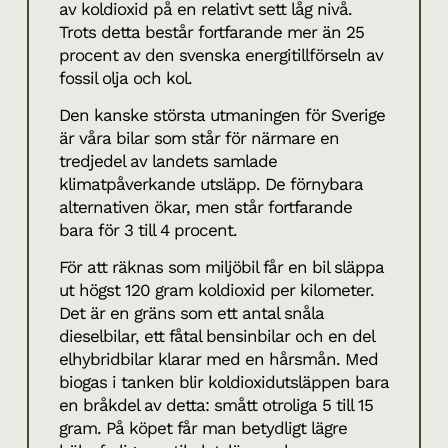
av koldioxid på en relativt sett låg nivå.
Trots detta består fortfarande mer än 25
procent av den svenska energitillförseln av
fossil olja och kol.
Den kanske största utmaningen för Sverige
är våra bilar som står för närmare en
tredjedel av landets samlade
klimatpåverkande utsläpp. De förnybara
alternativen ökar, men står fortfarande
bara för 3 till 4 procent.
För att räknas som miljöbil får en bil släppa
ut högst 120 gram koldioxid per kilometer.
Det är en gräns som ett antal snåla
dieselbilar, ett fåtal bensinbilar och en del
elhybridbilar klarar med en hårsmån. Med
biogas i tanken blir koldioxidutsläppen bara
en bråkdel av detta: smått otroliga 5 till 15
gram. På köpet får man betydligt lägre