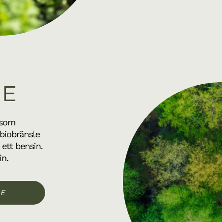
LE
 som
 biobränsle
 ett bensin.
in.
LE