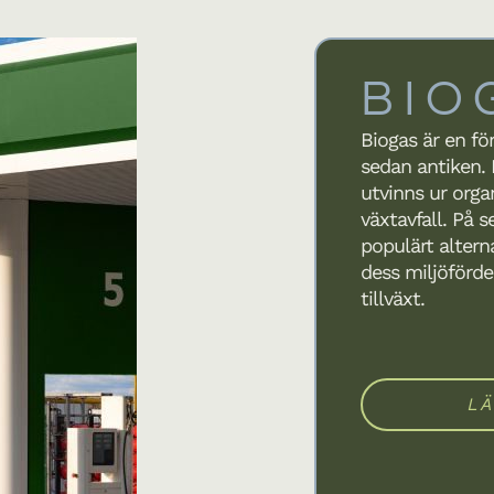
BIO
Biogas är en fö
sedan antiken. 
utvinns ur organ
växtavfall. På s
populärt alterna
dess miljöförde
tillväxt.
L