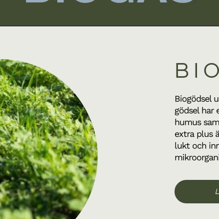
BI
Biogödsel u
gödsel har 
humus samt
extra plus 
lukt och in
mikroorgan