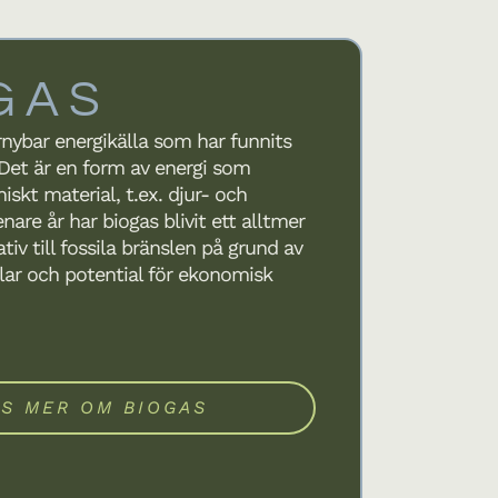
GAS
rnybar energikälla som har funnits
Det är en form av energi som
iskt material, t.ex. djur- och
enare år har biogas blivit ett alltmer
tiv till fossila bränslen på grund av
lar och potential för ekonomisk
ÄS MER OM BIOGAS