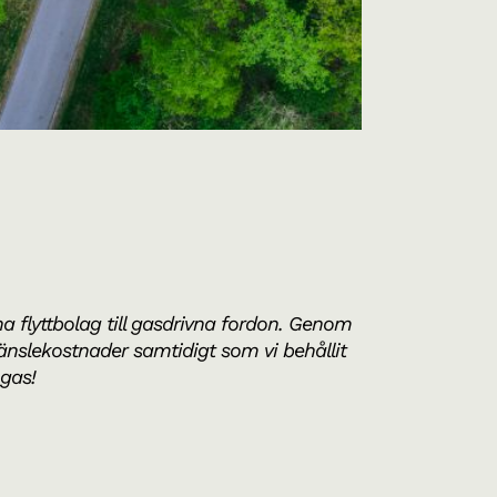
ivna flyttbolag till gasdrivna fordon. Genom
änslekostnader samtidigt som vi behållit
ogas!